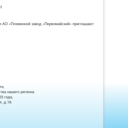
!
 и АО «Племенной завод «Первомайский» приглашают
ти,
тва нашего региона.
3 года,
, д.19.