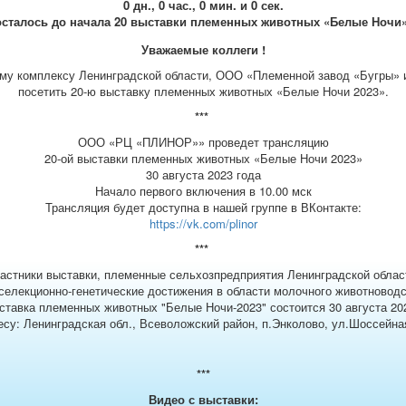
0 дн., 0 час., 0 мин. и 0 сек.
осталось до начала 20 выставки племенных животных «Белые Ночи»
Уважаемые коллеги !
му комплексу Ленинградской области, ООО «Племенной завод «Бугры»
посетить 20-ю выставку племенных животных «Белые Ночи 2023».
***
ООО «РЦ «ПЛИНОР»» проведет трансляцию
20-ой выставки племенных животных «Белые Ночи 2023»
30 августа 2023 года
Начало первого включения в 10.00 мск
Трансляция будет доступна в нашей группе в ВКонтакте:
https://vk.com/plinor
***
астники выставки, племенные сельхозпредприятия Ленинградской облас
елекционно-генетические достижения в области молочного животноводс
ыставка племенных животных "Белые Ночи-2023" состоится 30 августа 202
есу: Ленинградская обл., Всеволожский район, п.Энколово, ул.Шоссейная
***
Видео с выставки: