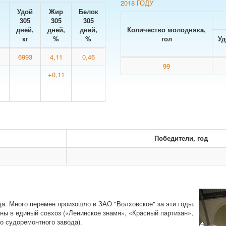
2018 ГОДУ
Удой
Жир
Белок
305
305
305
дней,
дней,
дней,
Количество молодняка,
кг
%
%
гол
Уд
6993
4,11
0,46
99
+0,11
Победители, год
да. Много перемен произошло в ЗАО "Волховское" за эти годы.
ны в единый совхоз («Ленинское знамя», «Красный партизан»,
о судоремонтного завода).