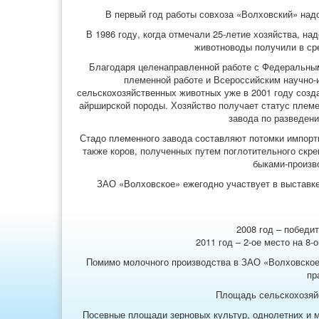
В первый год работы совхоза «Волховский» над
В 1986 году, когда отмечали 25-летие хозяйства, на
животноводы получили в сре
Благодаря целенаправленной работе с Федеральны
племенной работе и Всероссийским научно-
сельскохозяйственных животных уже в 2001 году созд
айрширской породы. Хозяйство получает статус племен
завода по разведен
Стадо племенного завода составляют потомки импорт
также коров, полученных путем поглотительного скр
быками-произво
ЗАО «Волховское» ежегодно участвует в выставк
2008 год – победи
2011 год – 2-ое место на 8
Помимо молочного производства в ЗАО «Волховское»
пр
Площадь сельскохозяйст
Посевные площади зерновых культур, однолетних и м