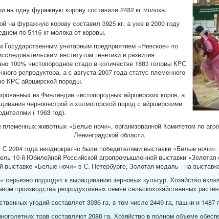
ои на одну фуражную корову составили 2482 кг молока.
дой на фуражную корову составил 3925 кг, а уже в 2000 году
Pre
днем по 5116 кг молока от коровы.
м Государственным унитарным предприятием «Невское» по
исследовательским институтом генетики и развития
ано 100% чистопородное стадо в количестве 1883 головы КРС
ного репродуктора, а с августа 2007 года статус племенного
ию КРС айрширской породы.
ированных из Финляндии чистопородных айрширских коров, а
ещивания чернопестрой и холмогорской пород с айрширскими
дителями ( 1963 год).
е племенных животных «Белые ночи», организованной Комитетом по аг
Ленинградской области.
С 2004 года неоднократно были победителями выставки «Белые ночи».
тель 10-й Юбилейной Российской агропромышленной выставки «Золотая о
-ой выставке «Белые ночи» в С. Петербурге, Золотая медаль - на выставк
 серьезно подходят к выращиванию зерновых культур. Хозяйство включ
авом производства репродуктивных семян сельскохозяйственных растен
венных угодий составляет 3936 га, в том числе 2449 га, пашни и 1487 
ноголетних трав составляют 2080 га. Хозяйство в полном объеме обесп