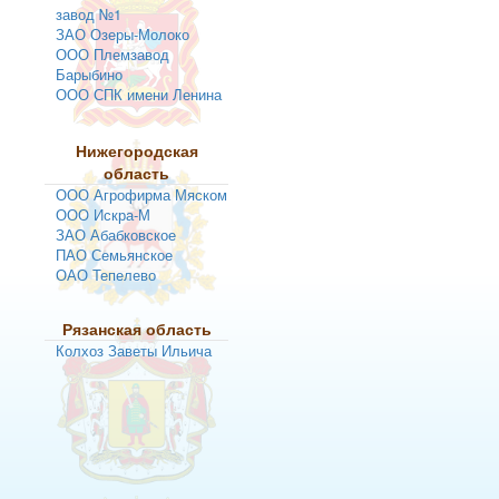
завод №1
ЗАО Озеры-Молоко
ООО Племзавод
Барыбино
ООО СПК имени Ленина
Нижегородская
область
ООО Агрофирма Мяском
ООО Искра-М
ЗАО Абабковское
ПАО Семьянское
ОАО Тепелево
Рязанская область
Колхоз Заветы Ильича