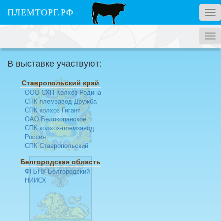
ПЛЕМТОРГ.РФ
Tog
nav
Tog
nav
В выставке участвуют:
Ставропольский край
ООО СХП Колхоз Родина
СПК племзавод Дружба
СПК колхоз Гигант
ОАО Белокопанское
СПК колхоз-племзавод
Россия
СПК Ставропольский
Белгородская область
ФГБНУ Белгородский
НИИСХ