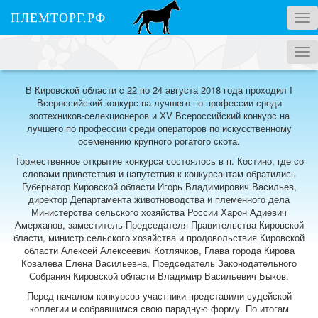
ПЛЕМТОРГ.РФ
Tog
nav
Tog
nav
В Кировской области c 22 по 24 августа 2018 года проходил I
Всероссийский конкурс на лучшего по профессии среди
зоотехников-селекционеров и ХV Всероссийский конкурс на
лучшего по профессии среди операторов по искусственному
осеменению крупного рогатого скота.
Торжественное открытие конкурса состоялось в п. Костино, где со
словами приветствия и напутствия к конкурсантам обратились
Губернатор Кировской области Игорь Владимирович Васильев,
директор Департамента животноводства и племенного дела
Министерства сельского хозяйства России Харон Адиевич
Амерханов, заместитель Председателя Правительства Кировской
бласти, министр сельского хозяйства и продовольствия Кировской
области Алексей Алексеевич Котлячков, Глава города Кирова
Ковалева Елена Васильевна, Председатель Законодательного
Собрания Кировской области Владимир Васильевич Быков.
Перед началом конкурсов участники представили судейской
коллегии и собравшимся свою парадную форму. По итогам