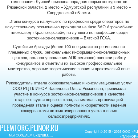
голосования Лучшей признана парадная форма конкурсантов
Рязанской области, 2 место – Удмуртской республики и 3 место –
Свердловской области.
Этапы конкурса на лучшего по профессии среди операторов по
искусственному осеменению проходили на базе ЗАО Агрокомбинат
племзавод «Красногорский», на лучшего по профессии среди
зоотехников-селекционеров – Вятской ГСХА.
Судейские бригады (более 100 специалистов региональных
племенных служб, региональных информационно-селекционных
центров, органов управления АПК регионов) оценили работу
конкурсантов и отметили их высокое профессиональное
мастерство, хорошие теоретические знания и практический опыт
работы.
Руководитель отдела образовательных и консультационных услуг
ООО РЦ ПЛИНОР Васильева Ольга Романовна, принимала
участие в конкурсе зоотехников-селекционеров в качестве
старшего судьи первого этапа, занималась организацией
проведения этапа и оценки полноты и корректности ведения
конкурсантами автоматизированного учета в своих
сельхозпредприятиях.
PLEMTORG.PLINOR.RU
Copyright © 2015 - 2026 ООО «РЦ
МЫ СОЗДАЕМ БУДУЩЕЕ....
«ПЛИНОР»